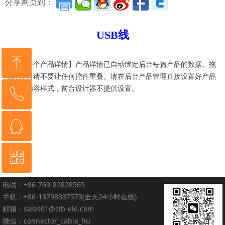
分享网页到：
USB线
ꁸ
【这是一个产品详情】产品详情已自动绑定后台每篇产品的数据。拖
动控件时请不要让任何控件重叠。请在后台产品管理直接设置好产品
详情的内容样式，前台设计器不提供设置。
ꂅ
回到顶部
ꁗ
076982828565
ꀥ
QQ客服
电话：+86-769-82828565
微信二维码
手机：+86-13798337573(全天24小时在线)
邮箱：sales01@cib-ele.com
微信：connector_cable_hu