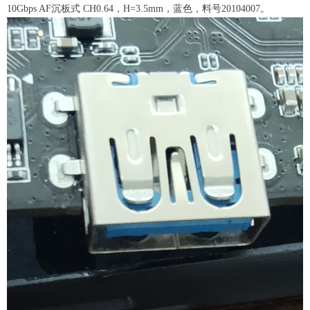
10Gbps AF沉板式 CH0.64，H=3.5mm，蓝色，料号20104007。